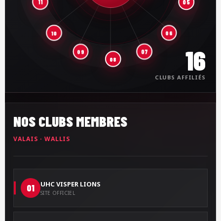
11
05
10
06
16
07
09
08
CLUBS AFFILIÉS
NOS CLUBS MEMBRES
VALAIS · WALLIS
UHC VISPER LIONS
01
SITE OFFICIEL