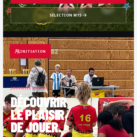
SÉLECTION M15
02
INITIATION
JOURNÉES VS KIDS
DÉCOUVRIR
LE PLAISIR
DE JOUER.