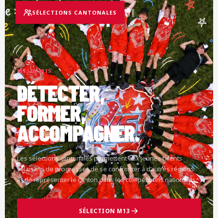
01
SÉLECTIONS CANTONALES
M13 & M15
DÉTECTER,
FORMER,
ACCOMPAGNER.
Les sélections cantonales permettent aux jeunes talents
valaisans de progresser, de se confronter à d’autres régions
et de représenter le canton dans les compétitions nationales.
SÉLECTION M13