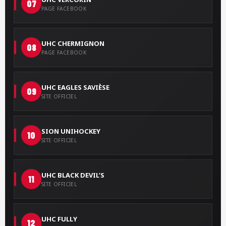
07
PAGE FACEBOOK
UHC CHERMIGNON
08
PAGE FACEBOOK
UHC EAGLES SAVIÈSE
09
SITE OFFICIEL
SION UNIHOCKEY
10
SITE OFFICIEL
UHC BLACK DEVIL’S
11
SITE OFFICIEL
UHC FULLY
12