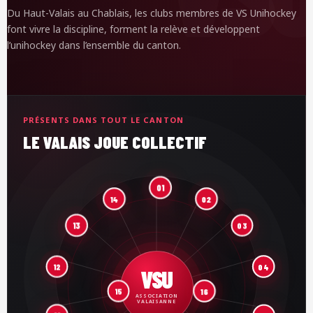
Du Haut-Valais au Chablais, les clubs membres de VS Unihockey
font vivre la discipline, forment la relève et développent
l’unihockey dans l’ensemble du canton.
PRÉSENTS DANS TOUT LE CANTON
LE VALAIS JOUE COLLECTIF
01
14
02
13
03
04
12
VSU
16
15
ASSOCIATION
VALAISANNE